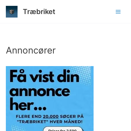
Gå
Træbriket
til
indholdet
Annoncører