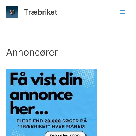
Gå
Træbriket
til
indholdet
Annoncører