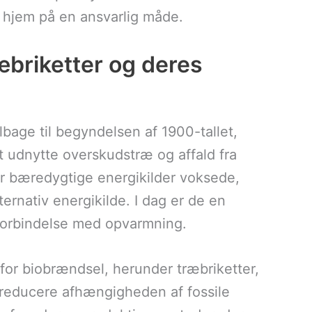
 hjem på en ansvarlig måde.
æbriketter og deres
ilbage til begyndelsen af 1900-tallet,
t udnytte overskudstræ og affald fra
er bæredygtige energikilder voksede,
ernativ energikilde. I dag er de en
 forbindelse med opvarmning.
 for biobrændsel, herunder træbriketter,
t reducere afhængigheden af fossile