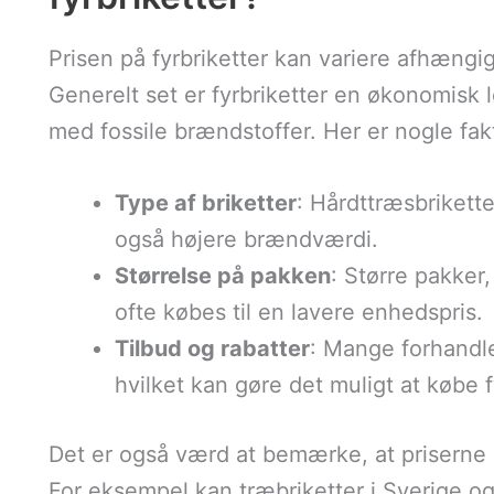
Prisen på fyrbriketter kan variere afhængig
Generelt set er fyrbriketter en økonomisk
med fossile brændstoffer. Her er nogle fakt
Type af briketter
: Hårdttræsbrikett
også højere brændværdi.
Størrelse på pakken
: Større pakker
ofte købes til en lavere enhedspris.
Tilbud og rabatter
: Mange forhandl
hvilket kan gøre det muligt at købe fy
Det er også værd at bemærke, at priserne k
For eksempel kan træbriketter i Sverige og