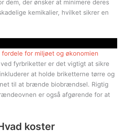
for dem, der ønsker at minimere deres
skadelige kemikalier, hvilket sikrer en
fordele for miljøet og økonomien
d fyrbriketter er det vigtigt at sikre
nkluderer at holde briketterne tørre og
net til at brænde biobrændsel. Rigtig
brændeovnen er også afgørende for at
 Hvad koster