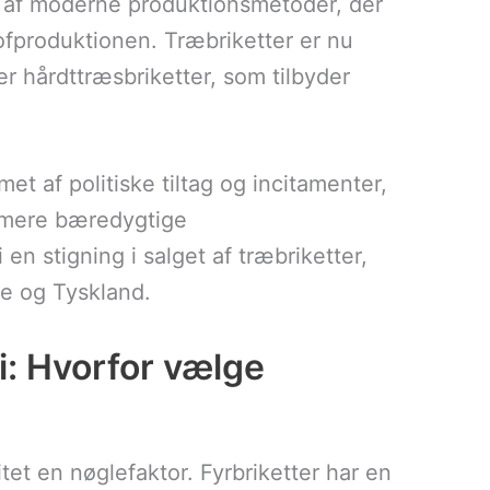
en af moderne produktionsmetoder, der
stofproduktionen. Træbriketter er nu
er hårdttræsbriketter, som tilbyder
et af politiske tiltag og incitamenter,
il mere bæredygtige
en stigning i salget af træbriketter,
e og Tyskland.
i: Hvorfor vælge
tet en nøglefaktor. Fyrbriketter har en