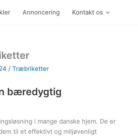
kler
Annoncering
Kontakt os
iketter
024
/
Træbriketter
En bæredygtig
ningsløsning i mange danske hjem. De er
em til et effektivt og miljøvenligt