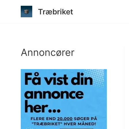
Gå
Træbriket
til
indholdet
Annoncører