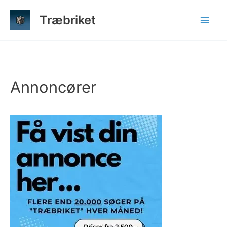
Gå
Træbriket
til
indholdet
Annoncører