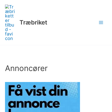
Gå
til
indholdet
Træbriket
Annoncører