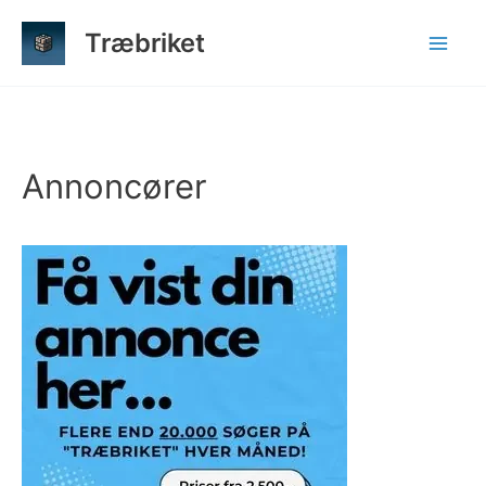
Gå
Træbriket
til
indholdet
Annoncører