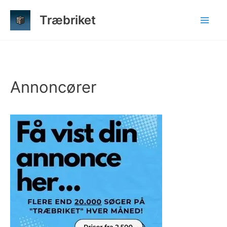
Gå
Træbriket
til
indholdet
Annoncører