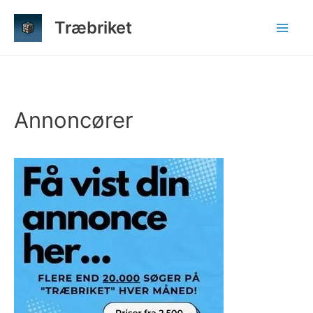
Gå
Træbriket
til
indholdet
Annoncører