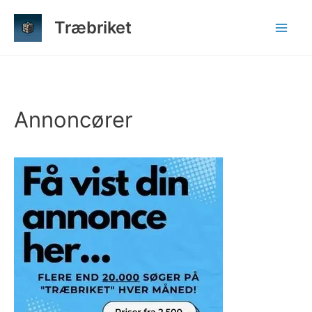
Gå
Træbriket
til
indholdet
Annoncører