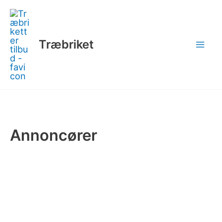
Gå
til
indholdet
Træbriket
Annoncører