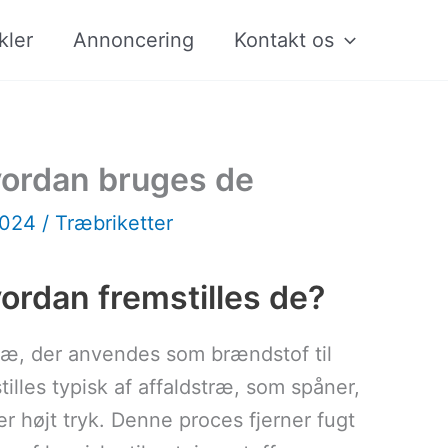
kler
Annoncering
Kontakt os
vordan bruges de
2024
/
Træbriketter
ordan fremstilles de?
ræ, der anvendes som brændstof til
lles typisk af affaldstræ, som spåner,
 højt tryk. Denne proces fjerner fugt