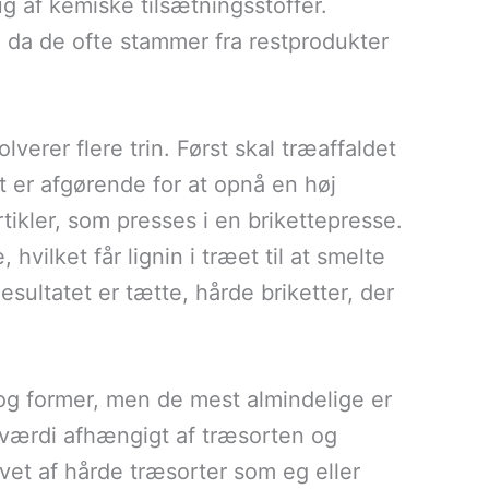
 af kemiske tilsætningsstoffer.
, da de ofte stammer fra restprodukter
lverer flere trin. Først skal træaffaldet
et er afgørende for at opnå en høj
tikler, som presses i en brikettepresse.
vilket får lignin i træet til at smelte
sultatet er tætte, hårde briketter, der
r og former, men de mest almindelige er
dværdi afhængigt af træsorten og
avet af hårde træsorter som eg eller