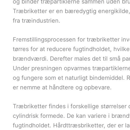
og binder træpartiklerne sammen uden brug
Træbriketter er en bæredygtig energikilde
fra træindustrien.
Fremstillingsprocessen for træbriketter invo
tørres for at reducere fugtindholdet, hvilk
brændværdi. Derefter males det til små par
Under presningen opvarmes træpartiklerne, h
og fungere som et naturligt bindemiddel. Re
er nemme at håndtere og opbevare.
Træbriketter findes i forskellige størrelse
cylindrisk formede. De kan variere i bræn
fugtindholdet. Hårdttræsbriketter, der er l