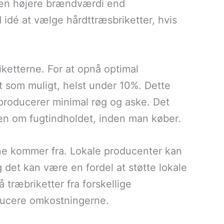
t en højere brændværdi end
 idé at vælge hårdttræsbriketter, hvis
riketterne. For at opnå optimal
t som muligt, helst under 10%. Dette
g producerer minimal røg og aske. Det
en om fugtindholdet, inden man køber.
ne kommer fra. Lokale producenter kan
g det kan være en fordel at støtte lokale
træbriketter fra forskellige
educere omkostningerne.