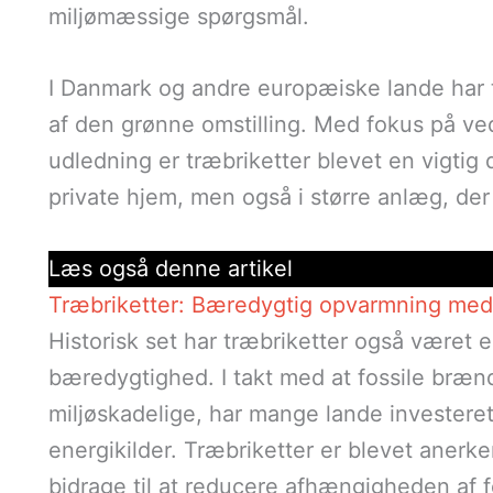
miljømæssige spørgsmål.
I Danmark og andre europæiske lande har 
af den grønne omstilling. Med fokus på v
udledning er træbriketter blevet en vigtig 
private hjem, men også i større anlæg, der
Læs også denne artikel
Træbriketter: Bæredygtig opvarmning med 
Historisk set har træbriketter også været
bæredygtighed. I takt med at fossile bræn
miljøskadelige, har mange lande investeret 
energikilder. Træbriketter er blevet anerk
bidrage til at reducere afhængigheden af f