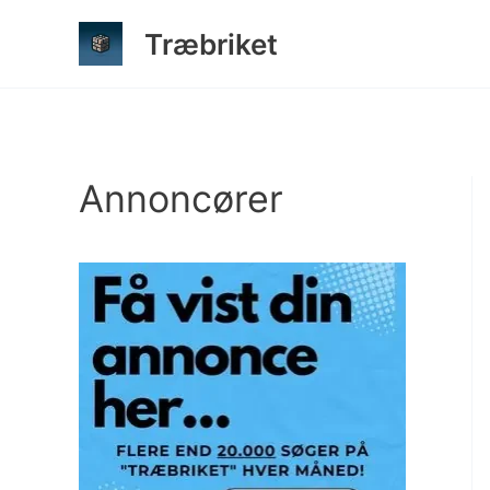
Gå
Træbriket
til
indholdet
Annoncører