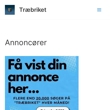
Gå
Træbriket
til
indholdet
Annoncører