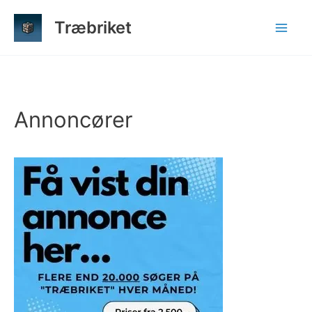
Gå
Træbriket
til
indholdet
Annoncører