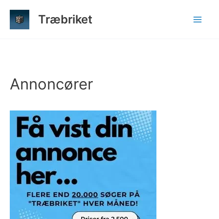
Gå
Træbriket
til
indholdet
Annoncører