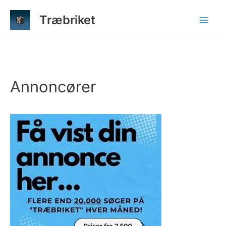
Gå
Træbriket
til
indholdet
Annoncører