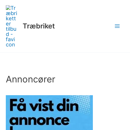
Gå
til
indholdet
Træbriket
Annoncører