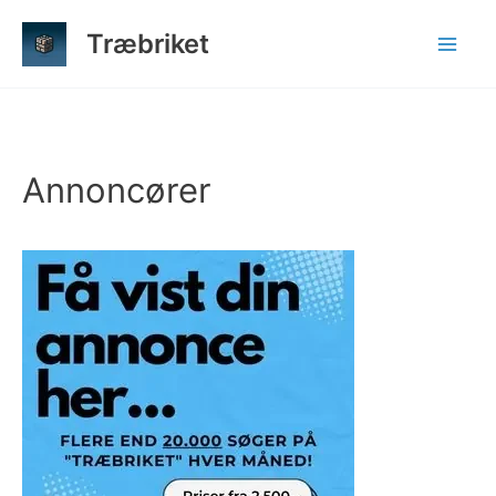
Gå
Træbriket
til
indholdet
Annoncører