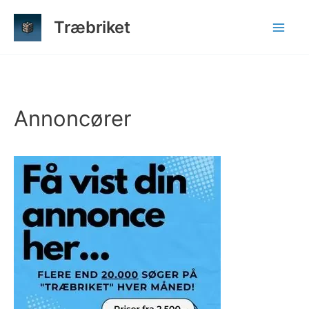
Gå
Træbriket
til
indholdet
Annoncører