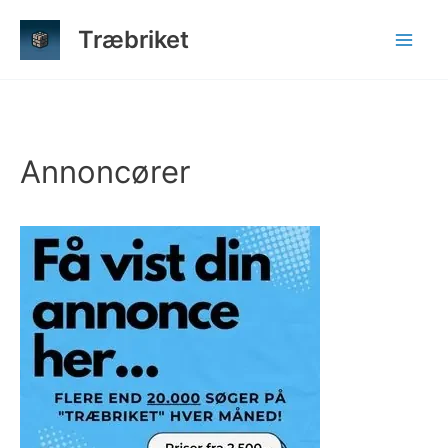
Gå
Træbriket
til
indholdet
Annoncører