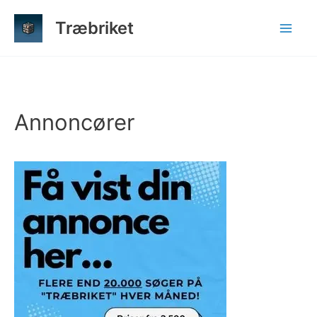
Gå
Træbriket
til
indholdet
Annoncører