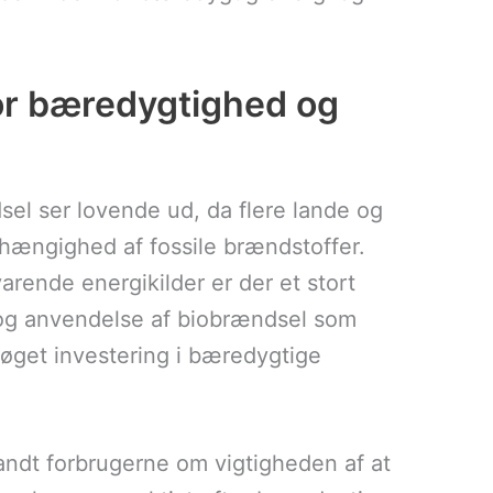
for bæredygtighed og
el ser lovende ud, da flere lande og
fhængighed af fossile brændstoffer.
rende energikilder er der et stort
 og anvendelse af biobrændsel som
l øget investering i bæredygtige
andt forbrugerne om vigtigheden af at