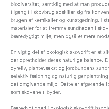
biodiversitet, samtidig med at man produ
tilgang til skovbrug adskiller sig fra konv
brugen af kemikalier og kunstgødning. I s
materialer for at fremme sundheden i skov
bæredygtigt miljø, men også et mere mod
En vigtig del af økologisk skovdrift er at s
der opretholder deres naturlige balance. D
dyreliv, plantevækst og jordbundens sun
selektiv fældning og naturlig genplantning
det omgivende miljø. Dette er afgørende fo
som skovene tilbyder.
Bæredygtighed i økologisk skovdrift handle