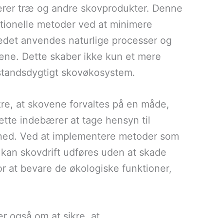
cerer træ og andre skovprodukter. Denne
entionelle metoder ved at minimere
tedet anvendes naturlige processer og
ene. Dette skaber ikke kun et mere
standsdygtigt skovøkosystem.
ikre, at skovene forvaltes på en måde,
ette indebærer at tage hensyn til
dhed. Ved at implementere metoder som
 kan skovdrift udføres uden at skade
r at bevare de økologiske funktioner,
r også om at sikre, at