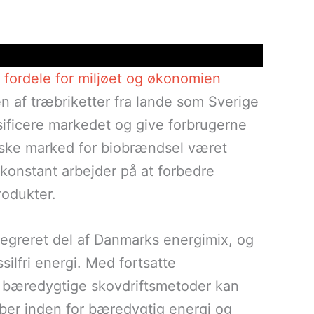
fordele for miljøet og økonomien
n af træbriketter fra lande som Sverige
rsificere markedet og give forbrugerne
nske marked for biobrændsel været
konstant arbejder på at forbedre
rodukter.
tegreret del af Danmarks energimix, og
ssilfri energi. Med fortsatte
g bæredygtige skovdriftsmetoder kan
ber inden for bæredygtig energi og