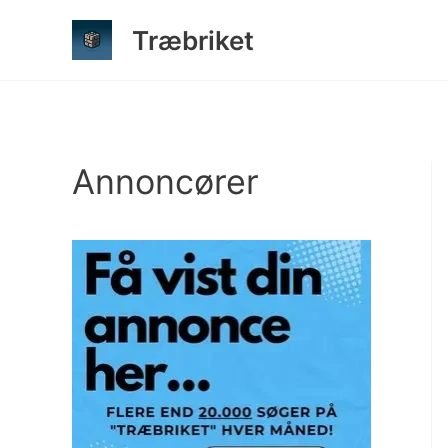
Gå
Træbriket
til
indholdet
Annoncører