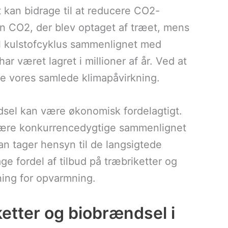
 kan bidrage til at reducere CO2-
n CO2, der blev optaget af træet, mens
l kulstofcyklus sammenlignet med
ar været lagret i millioner af år. Ved at
ere vores samlede klimapåvirkning.
sel kan være økonomisk fordelagtigt.
n være konkurrencedygtige sammenlignet
an tager hensyn til de langsigtede
e fordel af tilbud på træbriketter og
øsning for opvarmning.
ketter og biobrændsel i