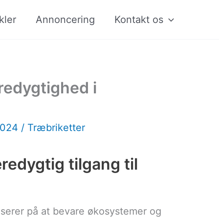
kler
Annoncering
Kontakt os
redygtighed i
2024
/
Træbriketter
edygtig tilgang til
userer på at bevare økosystemer og