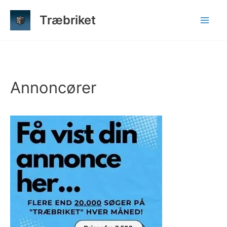
Gå
Træbriket
til
indholdet
Annoncører