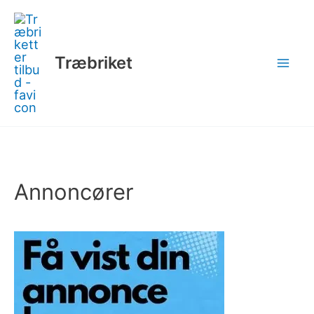
Gå
til
indholdet
Træbriket
Annoncører