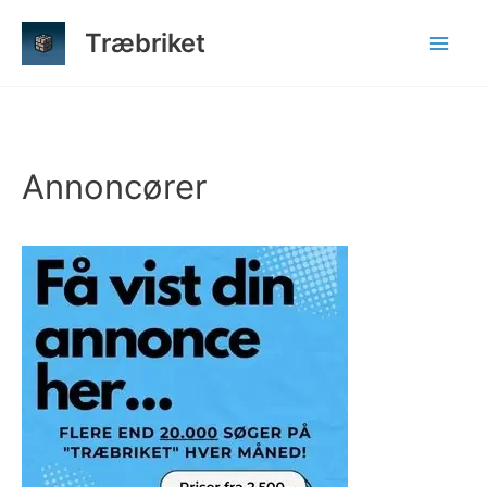
Gå
Træbriket
til
indholdet
Annoncører