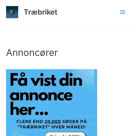
Gå
Træbriket
til
indholdet
Annoncører