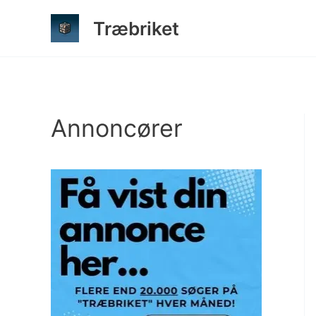
Gå
Træbriket
til
indholdet
Annoncører