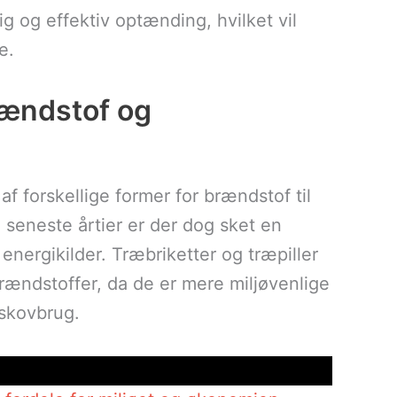
ig og effektiv optænding, hvilket vil
e.
rændstof og
f forskellige former for brændstof til
 seneste årtier er der dog sket en
ergikilder. Træbriketter og træpiller
 brændstoffer, da de er mere miljøvenlige
 skovbrug.