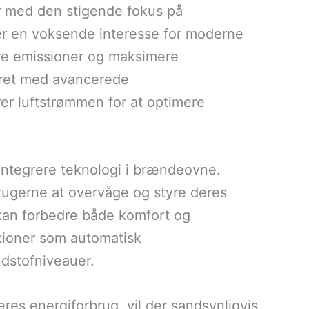
r med den stigende fokus på
er en voksende interesse for moderne
ere emissioner og maksimere
yret med avancerede
rer luftstrømmen for at optimere
 integrere teknologi i brændeovne.
rugerne at overvåge og styre deres
kan forbedre både komfort og
ktioner som automatisk
dstofniveauer.
es energiforbrug, vil der sandsynligvis