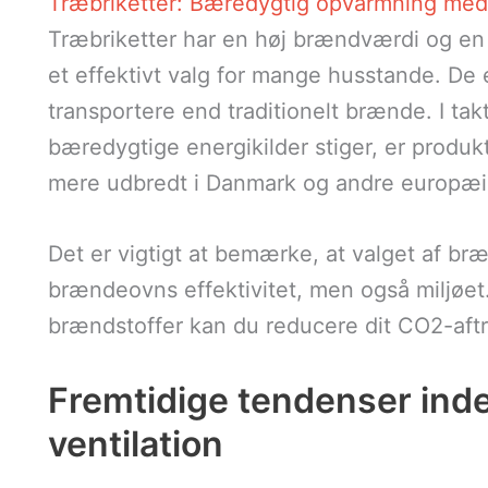
Træbriketter: Bæredygtig opvarmning med 
Træbriketter har en høj brændværdi og en 
et effektivt valg for mange husstande. De 
transportere end traditionelt brænde. I tak
bæredygtige energikilder stiger, er produkt
mere udbredt i Danmark og andre europæi
Det er vigtigt at bemærke, at valget af br
brændeovns effektivitet, men også miljøe
brændstoffer kan du reducere dit CO2-aftry
Fremtidige tendenser ind
ventilation