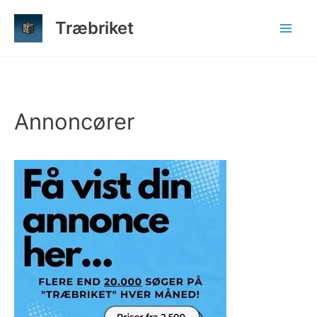
Gå
Træbriket
til
indholdet
Annoncører