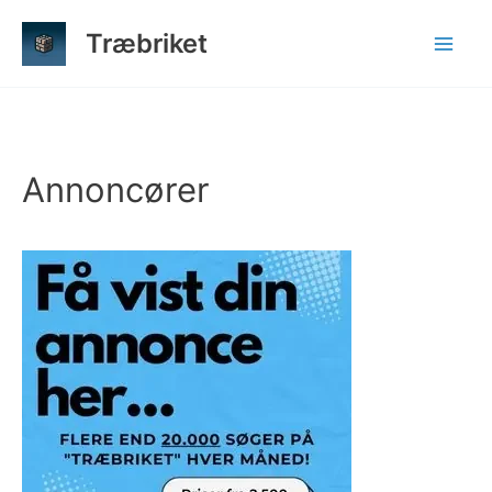
Gå
Træbriket
til
indholdet
Annoncører