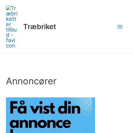
Gå
til
indholdet
Træbriket
Annoncører