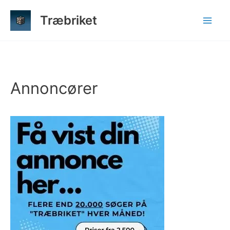
Gå
Træbriket
til
indholdet
Annoncører