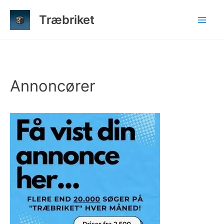
Gå
Træbriket
til
indholdet
Annoncører