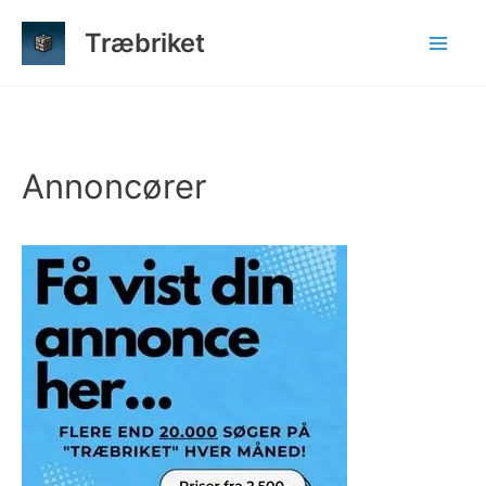
Gå
Træbriket
til
indholdet
Annoncører