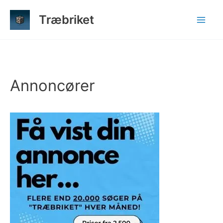
Gå
Træbriket
til
indholdet
Annoncører