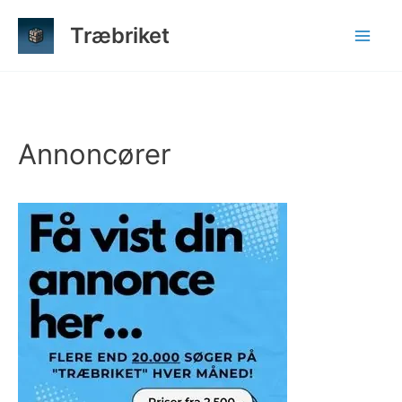
Gå
Træbriket
til
indholdet
Annoncører