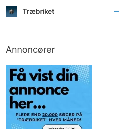
Gå
Træbriket
til
indholdet
Annoncører