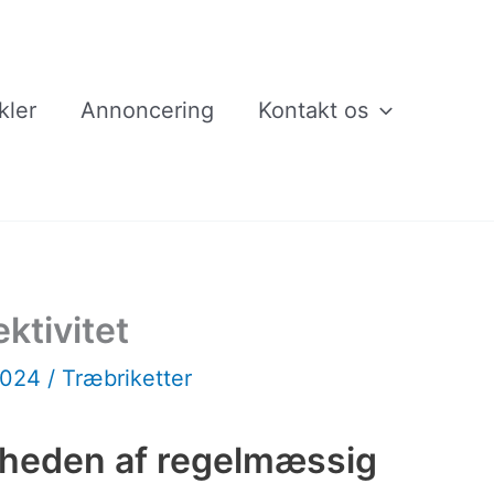
kler
Annoncering
Kontakt os
ktivitet
2024
/
Træbriketter
gheden af regelmæssig