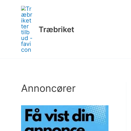
Gå
til
indholdet
Træbriket
Annoncører