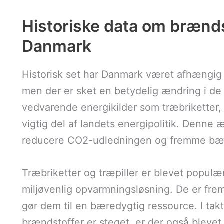
Historiske data om brænd
Danmark
Historisk set har Danmark været afhængig a
men der er sket en betydelig ændring i de 
vedvarende energikilder som træbriketter, 
vigtig del af landets energipolitik. Denne 
reducere CO2-udledningen og fremme bæ
Træbriketter og træpiller er blevet populær
miljøvenlig opvarmningsløsning. De er frems
gør dem til en bæredygtig ressource. I tak
brændstoffer er steget, er der også blevet 