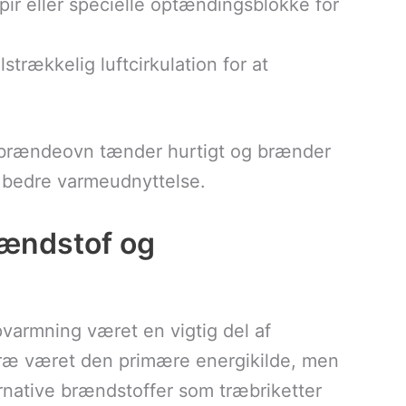
pir eller specielle optændingsblokke for
ilstrækkelig luftcirkulation for at
in brændeovn tænder hurtigt og brænder
og bedre varmeudnyttelse.
rændstof og
pvarmning været en vigtig del af
træ været den primære energikilde, men
rnative brændstoffer som træbriketter