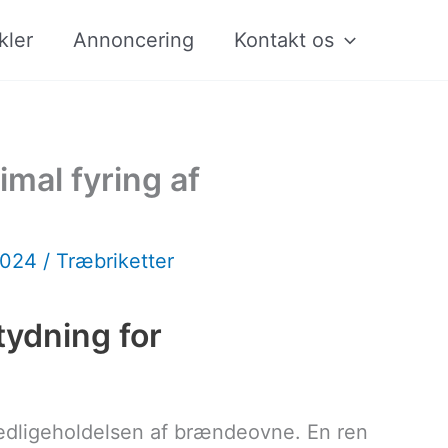
kler
Annoncering
Kontakt os
mal fyring af
2024
/
Træbriketter
ydning for
vedligeholdelsen af brændeovne. En ren