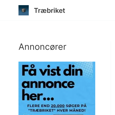
Gå
Træbriket
til
indholdet
Annoncører