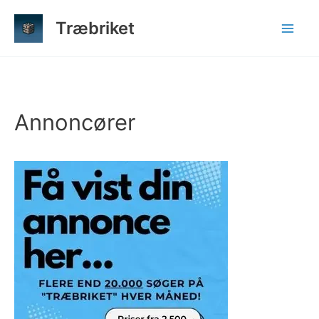
Gå
Træbriket
til
indholdet
Annoncører