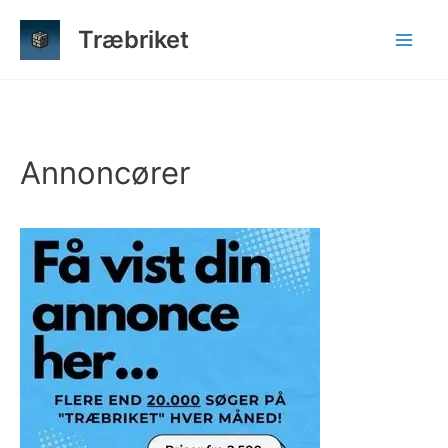
Gå
Træbriket
til
indholdet
Annoncører