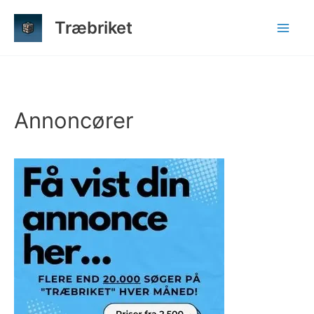
Gå
Træbriket
til
indholdet
Annoncører