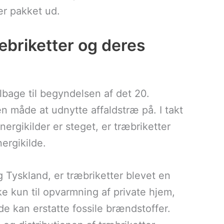
 er pakket ud.
æbriketter og deres
ilbage til begyndelsen af det 20.
n måde at udnytte affaldstræ på. I takt
ergikilder er steget, er træbriketter
ergikilde.
Tyskland, er træbriketter blevet en
ke kun til opvarmning af private hjem,
 de kan erstatte fossile brændstoffer.