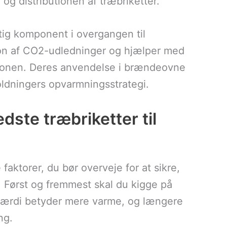
n og distributionen af træbriketter.
tig komponent i overgangen til
ion af CO2-udledninger og hjælper med
ionen. Deres anvendelse i brændeovne
oldningers opvarmningsstrategi.
ste træbriketter til
 faktorer, du bør overveje for at sikre,
v. Først og fremmest skal du kigge på
ærdi betyder mere varme, og længere
ng.