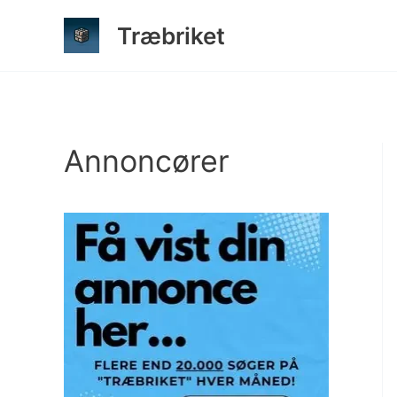
Gå
Træbriket
til
indholdet
Annoncører