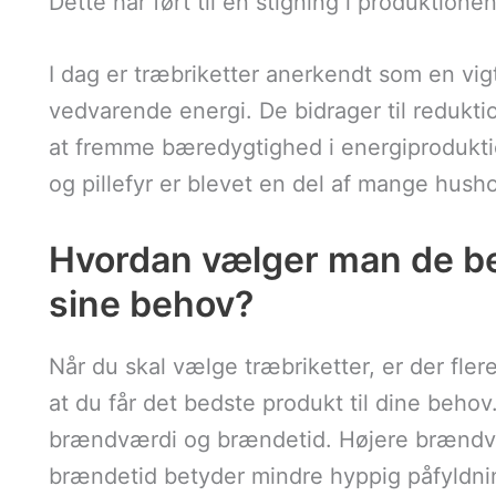
Dette har ført til en stigning i produktione
I dag er træbriketter anerkendt som en vig
vedvarende energi. De bidrager til redukt
at fremme bæredygtighed i energiprodukt
og pillefyr er blevet en del af mange hush
Hvordan vælger man de bed
sine behov?
Når du skal vælge træbriketter, er der flere
at du får det bedste produkt til dine beho
brændværdi og brændetid. Højere brændv
brændetid betyder mindre hyppig påfyldni