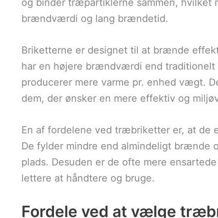
og binder træpartiklerne sammen, hvilket r
brændværdi og lang brændetid.
Briketterne er designet til at brænde effek
har en højere brændværdi end traditionelt 
producerer mere varme pr. enhed vægt. Det
dem, der ønsker en mere effektiv og miljø
En af fordelene ved træbriketter er, at de
De fylder mindre end almindeligt brænde og
plads. Desuden er de ofte mere ensartede i
lettere at håndtere og bruge.
Fordele ved at vælge træbr