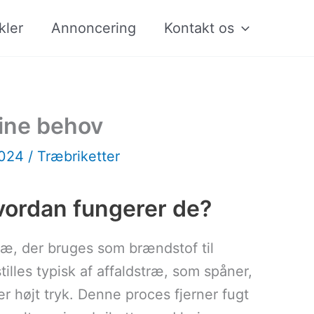
kler
Annoncering
Kontakt os
dine behov
2024
/
Træbriketter
hvordan fungerer de?
ræ, der bruges som brændstof til
lles typisk af affaldstræ, som spåner,
 højt tryk. Denne proces fjerner fugt