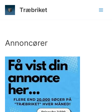
Gå
Træbriket
til
indholdet
Annoncører