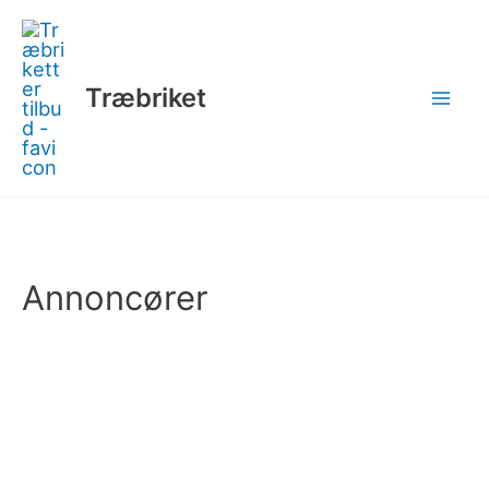
Gå
til
indholdet
Træbriket
Annoncører