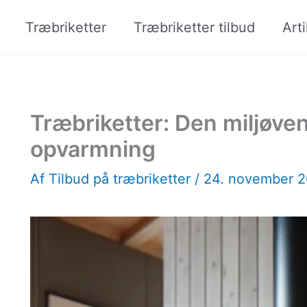
Træbriketter
Træbriketter tilbud
Arti
Træbriketter: Den miljøvenl
opvarmning
Af
Tilbud på træbriketter
/
24. november 