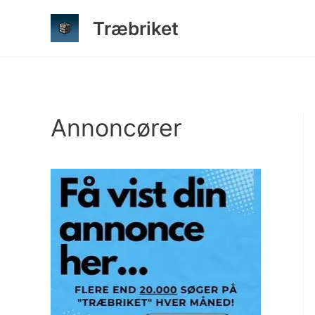
Gå
Træbriket
til
indholdet
Annoncører