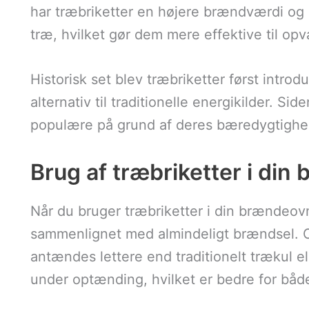
har træbriketter en højere brændværdi og
træ, hvilket gør dem mere effektive til op
Historisk set blev træbriketter først intro
alternativ til traditionelle energikilder. S
populære på grund af deres bæredygtighed 
Brug af træbriketter i di
Når du bruger træbriketter i din brændeovn
sammenlignet med almindeligt brændsel. Op
antændes lettere end traditionelt trækul e
under optænding, hvilket er bedre for både