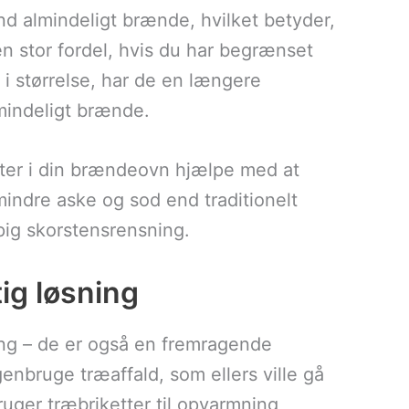
d almindeligt brænde, hvilket betyder,
n stor fordel, hvis du har begrænset
i størrelse, har de en længere
mindeligt brænde.
tter i din brændeovn hjælpe med at
indre aske og sod end traditionelt
ig skorstensrensning.
ig løsning
ing – de er også en fremragende
enbruge træaffald, som ellers ville gå
ruger træbriketter til opvarmning,