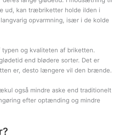
r deres lange glødetid. I modsætning til
 ud, kan træbriketter holde ilden i
l langvarig opvarmning, især i de kolde
 typen og kvaliteten af briketten.
lødetid end blødere sorter. Det er
tten er, desto længere vil den brænde.
ækul også mindre aske end traditionelt
rengøring efter optænding og mindre
r?