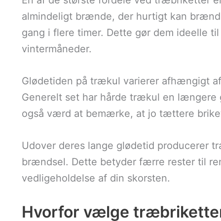
En af de største fordele ved træbriketter e
almindeligt brænde, der hurtigt kan brænde
gang i flere timer. Dette gør dem ideelle ti
vintermåneder.
Glødetiden på trækul varierer afhængigt af
Generelt set har hårde trækul en længere g
også værd at bemærke, at jo tættere brike
Udover deres lange glødetid producerer tr
brændsel. Dette betyder færre rester til 
vedligeholdelse af din skorsten.
Hvorfor vælge træbrikette