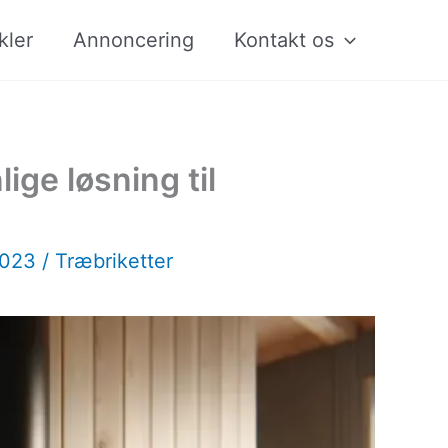
kler
Annoncering
Kontakt os
ige løsning til
2023
/
Træbriketter