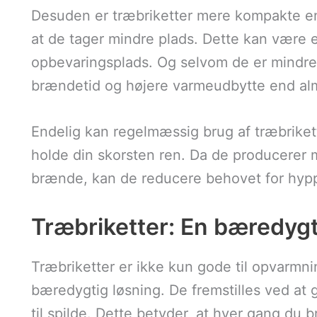
Desuden er træbriketter mere kompakte en
at de tager mindre plads. Dette kan være e
opbevaringsplads. Og selvom de er mindre 
brændetid og højere varmeudbytte end al
Endelig kan regelmæssig brug af træbrike
holde din skorsten ren. Da de producerer m
brænde, kan de reducere behovet for hypp
Træbriketter: En bæredygt
Træbriketter er ikke kun gode til opvarmn
bæredygtig løsning. De fremstilles ved at g
til spilde. Dette betyder, at hver gang du b