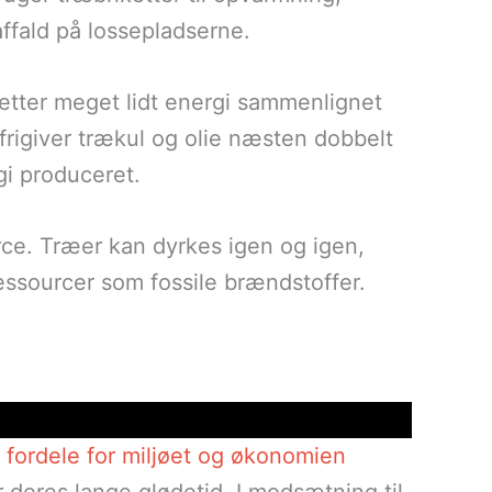
fald på lossepladserne.
etter meget lidt energi sammenlignet
frigiver trækul og olie næsten dobbelt
i produceret.
rce. Træer kan dyrkes igen og igen,
 ressourcer som fossile brændstoffer.
fordele for miljøet og økonomien