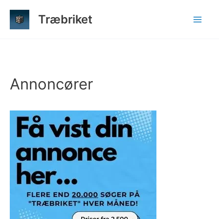
Gå
Træbriket
til
indholdet
Annoncører