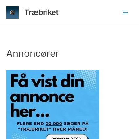
Gå
Træbriket
til
indholdet
Annoncører