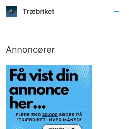
Gå
Træbriket
til
indholdet
Annoncører