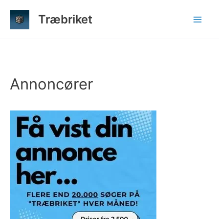
Gå
Træbriket
til
indholdet
Annoncører