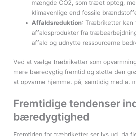
mængde CO2, som træet optog, men
klimavenlige end fossile brændstoffe
Affaldsreduktion
: Træbriketter kan
affaldsprodukter fra træbearbejdnin
affald og udnytte ressourcerne bedr
Ved at vælge træbriketter som opvarmnings
mere bæredygtig fremtid og støtte den grø
at opvarme hjemmet på, samtidig med at ma
Fremtidige tendenser ind
bæredygtighed
Fremtiden for træbriketter ser lys ud, da f