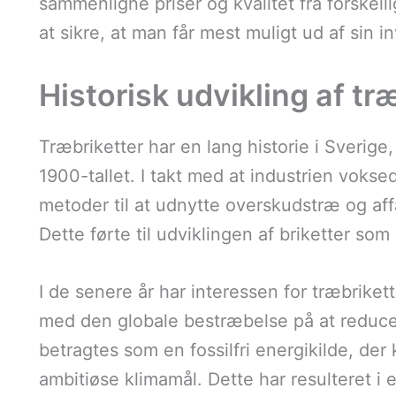
sammenligne priser og kvalitet fra forskel
at sikre, at man får mest muligt ud af sin i
Historisk udvikling af tr
Træbriketter har en lang historie i Sverige,
1900-tallet. I takt med at industrien vokse
metoder til at udnytte overskudstræ og af
Dette førte til udviklingen af briketter so
I de senere år har interessen for træbriket
med den globale bestræbelse på at reduc
betragtes som en fossilfri energikilde, der 
ambitiøse klimamål. Dette har resulteret i 