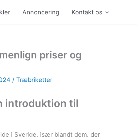
kler
Annoncering
Kontakt os
menlign priser og
2024
/
Træbriketter
 introduktion til
lde i Sverige, især blandt dem, der