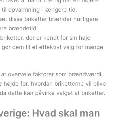
 er lavet af hårdt træ og har en højere
til opvarmning i længere tid.
træ, disse briketter brænder hurtigere
tere brændetid.
riketter, der er kendt for sin høje
 gør dem til et effektivt valg for mange
t at overveje faktorer som brændværdi,
 højde for, hvordan briketterne vil blive
da dette kan påvirke valget af briketter.
Sverige: Hvad skal man