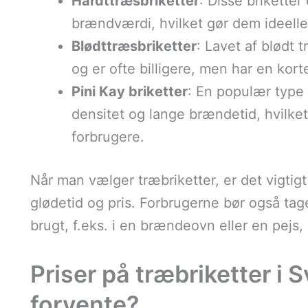
Hårdttræsbriketter
: Disse briketter
brændværdi, hvilket gør dem ideelle 
Blødttræsbriketter
: Lavet af blødt 
og er ofte billigere, men har en kor
Pini Kay briketter
: En populær type b
densitet og lange brændetid, hvilket
forbrugere.
Når man vælger træbriketter, er det vigtig
glødetid og pris. Forbrugerne bør også tage
brugt, f.eks. i en brændeovn eller en pejs, 
Priser på træbriketter i 
forvente?