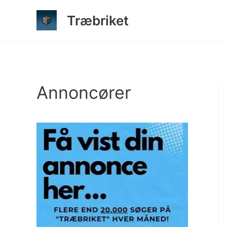
Gå
Træbriket
til
indholdet
Annoncører