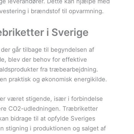
lige leverandører. Dette kan hjælpe med
nvestering i brændstof til opvarmning.
æbriketter i Sverige
 der går tilbage til begyndelsen af
de, blev der behov for effektive
faldsprodukter fra træbearbejdning.
m en praktisk og økonomisk energikilde.
ter været stigende, især i forbindelse
ere CO2-udledningen. Træbriketter
kan bidrage til at opfylde Sveriges
en stigning i produktionen og salget af