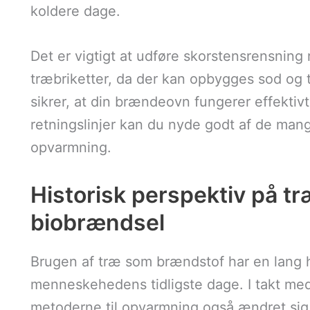
koldere dage.
Det er vigtigt at udføre skorstensrensning
træbriketter, da der kan opbygges sod og t
sikrer, at din brændeovn fungerer effektivt
retningslinjer kan du nyde godt af de mange
opvarmning.
Historisk perspektiv på tr
biobrændsel
Brugen af træ som brændstof har en lang his
menneskehedens tidligste dage. I takt med 
metoderne til opvarmning også ændret sig. 