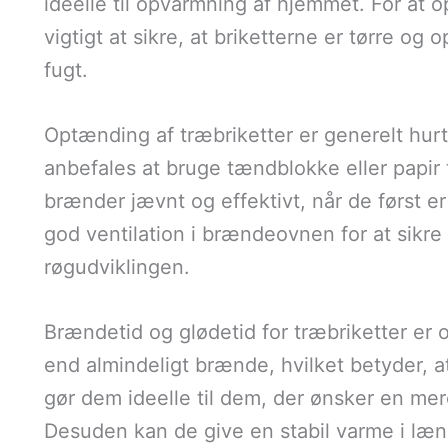
ideelle til opvarmning af hjemmet. For at
vigtigt at sikre, at briketterne er tørre og
fugt.
Optænding af træbriketter er generelt hur
anbefales at bruge tændblokke eller papir ti
brænder jævnt og effektivt, når de først er
god ventilation i brændeovnen for at sikr
røgudviklingen.
Brændetid og glødetid for træbriketter er
end almindeligt brænde, hvilket betyder, at
gør dem ideelle til dem, der ønsker en m
Desuden kan de give en stabil varme i længe