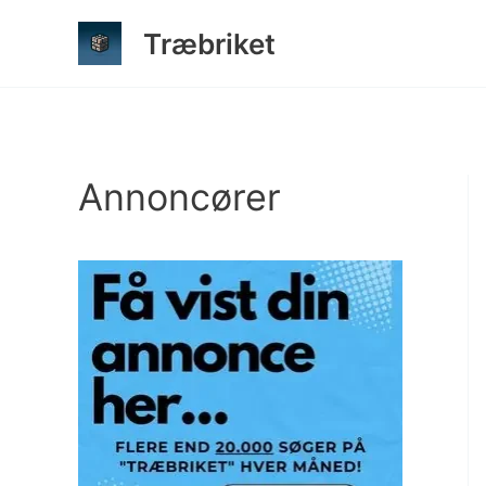
Gå
Træbriket
til
indholdet
Annoncører