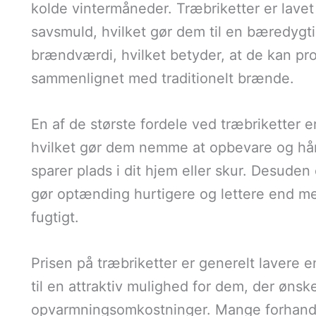
kolde vintermåneder. Træbriketter er lave
savsmuld, hvilket gør dem til en bæredygti
brændværdi, hvilket betyder, at de kan p
sammenlignet med traditionelt brænde.
En af de største fordele ved træbriketter e
hvilket gør dem nemme at opbevare og hånd
sparer plads i dit hjem eller skur. Desuden e
gør optænding hurtigere og lettere end m
fugtigt.
Prisen på træbriketter er generelt lavere e
til en attraktiv mulighed for dem, der ønsk
opvarmningsomkostninger. Mange forhandle