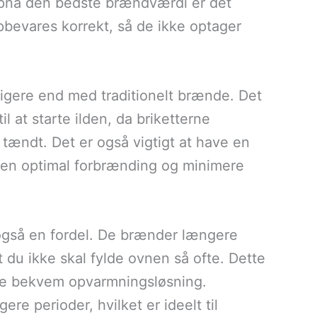
 opnå den bedste brændværdi er det
 opbevares korrekt, så de ikke optager
tigere end med traditionelt brænde. Det
l at starte ilden, da briketterne
 tændt. Det er også vigtigt at have en
e en optimal forbrænding og minimere
 også en fordel. De brænder længere
 du ikke skal fylde ovnen så ofte. Dette
ere bekvem opvarmningsløsning.
re perioder, hvilket er ideelt til