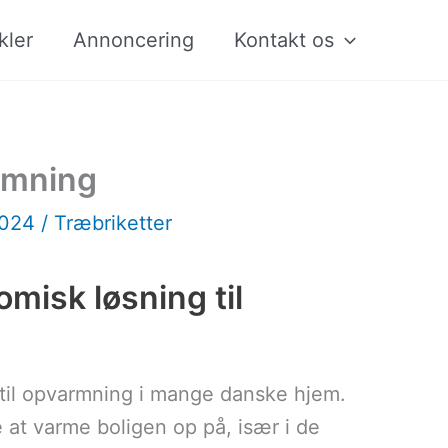
kler
Annoncering
Kontakt os
armning
2024
/
Træbriketter
misk løsning til
 til opvarmning i mange danske hjem.
 at varme boligen op på, især i de